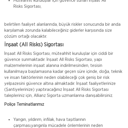
Müteahhit kuruluşlar için güvence sunan İnşaat All
Risks Sigortası,
belirtilen faaliyet alanlarında, büyük riskler sonucunda bir anda
karşılamak zorunda kalabileceğiniz giderler karşısında size
çözüm ortağı olacaktır.
İnşaat (All Risks) Sigortası
İnşaat All Risks Sigortası, müteahhit kuruluşlar için ciddi bir
güvence sunmaktadır. İnşaat All Risks Sigortası, yapı
malzemelerinin inşaat alanına indirilmesinden, tesisin
kullanılmaya başlamasına kadar geçen süre içinde, doğa, teknik
ve insan faktörlerinin neden olabileceği çok geniş bir risk
yelpazesini güvence altına almaktadır. İnşaat faaliyetlerinize
(Şantiyelerinize) yaptıracağınız İnşaat All Risks Sigortası
talepleriniz için, Allianz Sigorta uzmanlarına danışabilirsiniz.
Poliçe Teminatlarımız
Yangın, yıldırım, infilak, hava taşıtlarının
çarpması,yangınla mücadele önlemlerinin neden