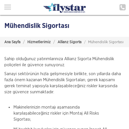
Ana Sayfa
Hakkımızda
Mühendislik Sigortası
Acenteliklerimiz
Ana Sayfa
Hizmetlerimiz
Allianz Sigorta
Mühendislik Sigortası
Poliçe Hatırlat
İletişim
Sahip olduğunuz yatırımlarınıza Allianz Sigorta Mühendislik
poliçeleri ile güvence sunuyoruz.
Müşteri Girişi
Sanayi sektörünün hızla gelişmesiyle birlikte, son yıllarda daha
fazla önem kazanan Mühendislik Sigortaları, gerek kapsamı
gerek teminat yapısıyla karşılaşabileceğiniz riskler karşısında
TEKLİF AL
size güvence sunmaktadır.
Makinelerinizin montajı aşamasında
karşılaşabileceğiniz riskler için Montaj All Risks
Sigortası,