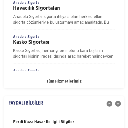
işverenin yasal sorumluluk gereği
Anadolu Sigorta
Havacılık Sigortaları
Anadolu Sigorta, sigorta ihtiyacı olan herkesi etkin
sigorta çözümleriyle buluşturmayı amaçlamaktadır. Bu
kapsamda sigortalılarımızın beklenti ve ihtiyaçlarını
Anadolu Sigorta
Kasko Sigortası
Kasko Sigortası, herhangi bir motorlu kara taşıtının
sigortalı kişinin iradesi dışında araç hareket halindeyken
ya da dururken hasara uğraması, çalınması, yanması ve
kaza
Anadolu Sigorta
Nakliye Hasarı İçin Gerekli Bilgiler
Konut Sigortası
Tüm Hizmetlerimiz
ONLİNE Dask Prim Hesaplama
Konut Sigortası, evinizi ve eşyalarınızı depremden
yangına, hırsızlıktan su baskınına bir çok riske karşı
koruma altına alan sigortalının kendini tam anlamıyla
Trafik Hasarı için Gerekli Bilgiler
güvende his
FAYDALI BİLGİLER
Anadolu Sigorta
Yangın Hasarı ile ilgili Bilgiler
Sağlık Sigortası
Bireysel Sağlık sigortası sağlık sigortası çözümlerimiz ile
Ferdi Kaza Hasar İle İlgili Bilgiler
bir kaza veya hastalık sonucunda ortaya çıkabilecek