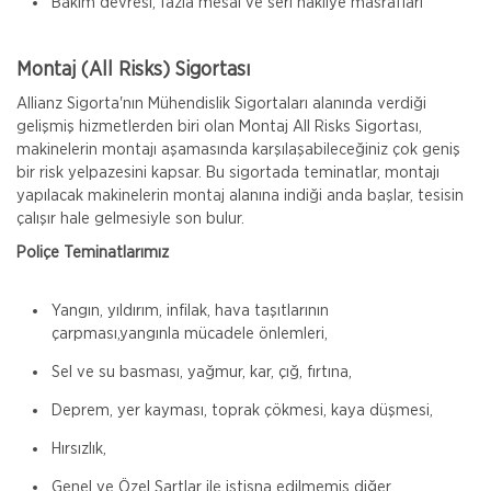
Bakım devresi, fazla mesai ve seri nakliye masrafları
Montaj (All Risks) Sigortası
Allianz Sigorta'nın Mühendislik Sigortaları alanında verdiği
gelişmiş hizmetlerden biri olan Montaj All Risks Sigortası,
makinelerin montajı aşamasında karşılaşabileceğiniz çok geniş
bir risk yelpazesini kapsar. Bu sigortada teminatlar, montajı
yapılacak makinelerin montaj alanına indiği anda başlar, tesisin
çalışır hale gelmesiyle son bulur.
Poliçe Teminatlarımız
Yangın, yıldırım, infilak, hava taşıtlarının
çarpması,yangınla mücadele önlemleri,
Sel ve su basması, yağmur, kar, çığ, fırtına,
Deprem, yer kayması, toprak çökmesi, kaya düşmesi,
Hırsızlık,
Genel ve Özel Şartlar ile istisna edilmemiş diğer