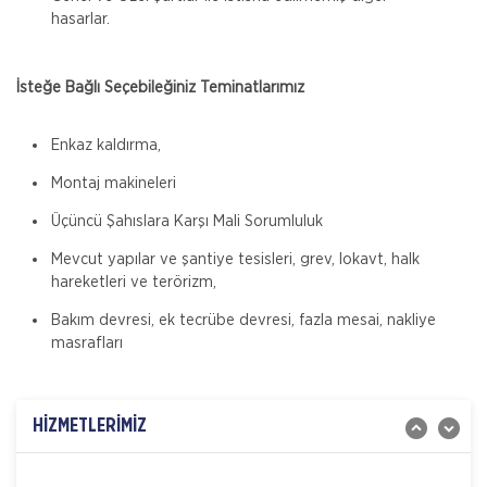
hasarlar.
İsteğe Bağlı Seçebileğiniz Teminatlarımız
Enkaz kaldırma,
Montaj makineleri
Üçüncü Şahıslara Karşı Mali Sorumluluk
Gig Sigorta
İşletmeler İçin Çevre Kirliliği Sigortası
Mevcut yapılar ve şantiye tesisleri, grev, lokavt, halk
hareketleri ve terörizm,
Ülkemizde Çevre Kirliliği Sigortası zorunlu bir poliçe
olmamakla beraber, bu konuya yasal mercilerin verdiği
Bakım devresi, ek tecrübe devresi, fazla mesai, nakliye
önem gün geçtikçe artmaktadır. Türkiye
masrafları
Gig Sigorta
İşveren Sorumluluk Sigortası
Gulf Sigorta tarafından Sorumluluk Sigortaları
HİZMETLERİMİZ
kategorisinde sunulan İşveren Sorumluluk Sigortası ile
işyerinde yaşanabilecek iş kazaları neticesinde