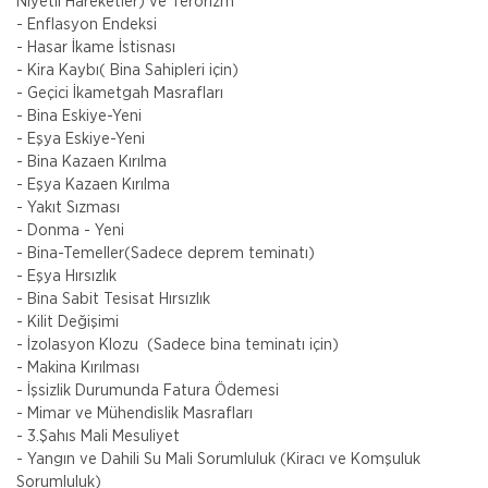
Niyetli Hareketler) ve Terörizm
- Enflasyon Endeksi
- Hasar İkame İstisnası
- Kira Kaybı( Bina Sahipleri için)
- Geçici İkametgah Masrafları
- Bina Eskiye-Yeni
- Eşya Eskiye-Yeni
- Bina Kazaen Kırılma
- Eşya Kazaen Kırılma
- Yakıt Sızması
- Donma - Yeni
- Bina-Temeller(Sadece deprem teminatı)
- Eşya Hırsızlık
- Bina Sabit Tesisat Hırsızlık
- Kilit Değişimi
- İzolasyon Klozu (Sadece bina teminatı için)
- Makina Kırılması
- İşsizlik Durumunda Fatura Ödemesi
- Mimar ve Mühendislik Masrafları
- 3.Şahıs Mali Mesuliyet
- Yangın ve Dahili Su Mali Sorumluluk (Kiracı ve Komşuluk
Sorumluluk)