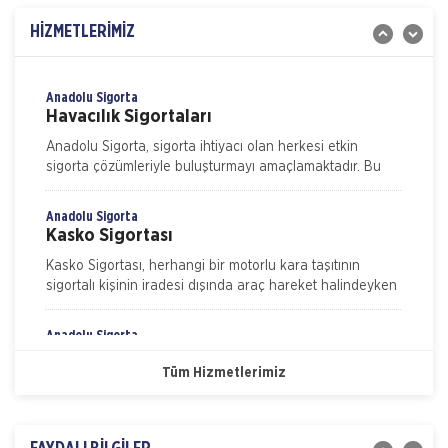
Gulf Sigorta tarafından Sorumluluk Sigortaları
HİZMETLERİMİZ
kategorisinde sunulan İşveren Sorumluluk Sigortası ile
işyerinde yaşanabilecek iş kazaları neticesinde
işverenin yasal sorumluluk gereği
Anadolu Sigorta
Havacılık Sigortaları
Anadolu Sigorta, sigorta ihtiyacı olan herkesi etkin
sigorta çözümleriyle buluşturmayı amaçlamaktadır. Bu
kapsamda sigortalılarımızın beklenti ve ihtiyaçlarını
Anadolu Sigorta
Kasko Sigortası
Kasko Sigortası, herhangi bir motorlu kara taşıtının
sigortalı kişinin iradesi dışında araç hareket halindeyken
ya da dururken hasara uğraması, çalınması, yanması ve
kaza
Anadolu Sigorta
Nakliye Hasarı İçin Gerekli Bilgiler
Konut Sigortası
Tüm Hizmetlerimiz
ONLİNE Dask Prim Hesaplama
Konut Sigortası, evinizi ve eşyalarınızı depremden
yangına, hırsızlıktan su baskınına bir çok riske karşı
koruma altına alan sigortalının kendini tam anlamıyla
Trafik Hasarı için Gerekli Bilgiler
güvende his