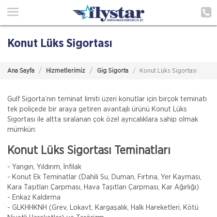
Ana Sayfa
Hakkımızda
Konut Lüks Sigortası
Acenteliklerimiz
Ana Sayfa
Hizmetlerimiz
Gig Sigorta
Konut Lüks Sigortası
Poliçe Hatırlat
İletişim
Gulf Sigorta’nın teminat limiti üzeri konutlar için birçok teminatı
tek poliçede bir araya getiren avantajlı ürünü Konut Lüks
Sigortası ile altta sıralanan çok özel ayrıcalıklara sahip olmak
Müşteri Girişi
mümkün:
Konut Lüks Sigortası Teminatları
TEKLİF AL
- Yangın, Yıldırım, İnfilak
- Konut Ek Teminatlar (Dahili Su, Duman, Fırtına, Yer Kayması,
Kara Taşıtları Çarpması, Hava Taşıtları Çarpması, Kar Ağırlığı)
- Enkaz Kaldırma
- GLKHHKNH (Grev, Lokavt, Kargaşalık, Halk Hareketleri, Kötü