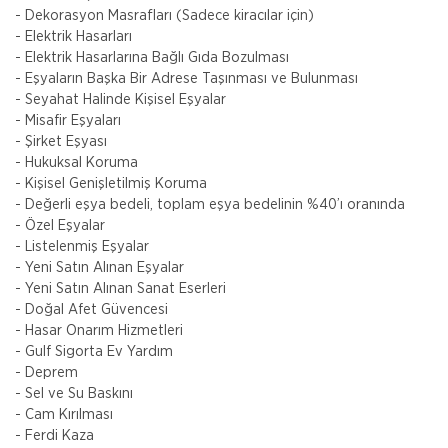
- Dekorasyon Masrafları (Sadece kiracılar için)
- Elektrik Hasarları
- Elektrik Hasarlarına Bağlı Gıda Bozulması
- Eşyaların Başka Bir Adrese Taşınması ve Bulunması
- Seyahat Halinde Kişisel Eşyalar
- Misafir Eşyaları
- Şirket Eşyası
- Hukuksal Koruma
- Kişisel Genişletilmiş Koruma
- Değerli eşya bedeli, toplam eşya bedelinin %40’ı oranında
- Özel Eşyalar
- Listelenmiş Eşyalar
- Yeni Satın Alınan Eşyalar
- Yeni Satın Alınan Sanat Eserleri
Gig Sigorta
- Doğal Afet Güvencesi
İşletmeler İçin Çevre Kirliliği Sigortası
- Hasar Onarım Hizmetleri
- Gulf Sigorta Ev Yardım
Ülkemizde Çevre Kirliliği Sigortası zorunlu bir poliçe
- Deprem
olmamakla beraber, bu konuya yasal mercilerin verdiği
- Sel ve Su Baskını
önem gün geçtikçe artmaktadır. Türkiye
- Cam Kırılması
Gig Sigorta
- Ferdi Kaza
İşveren Sorumluluk Sigortası