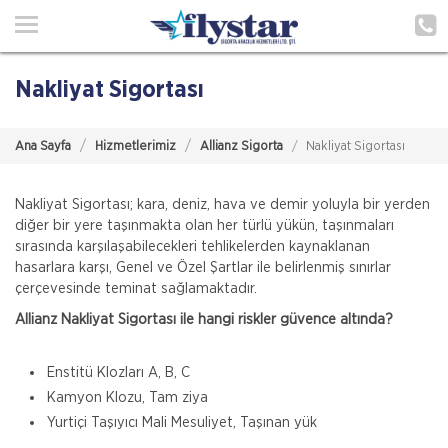
Ana Sayfa
Hakkımızda
Nakliyat Sigortası
Acenteliklerimiz
Ana Sayfa
Hizmetlerimiz
Allianz Sigorta
Nakliyat Sigortası
Poliçe Hatırlat
İletişim
Nakliyat Sigortası; kara, deniz, hava ve demir yoluyla bir yerden
diğer bir yere taşınmakta olan her türlü yükün, taşınmaları
sırasında karşılaşabilecekleri tehlikelerden kaynaklanan
Müşteri Girişi
hasarlara karşı, Genel ve Özel Şartlar ile belirlenmiş sınırlar
çerçevesinde teminat sağlamaktadır.
TEKLİF AL
Gig Sigorta
Allianz Nakliyat Sigortası ile hangi riskler güvence altında?
İşletmeler İçin Çevre Kirliliği Sigortası
Ülkemizde Çevre Kirliliği Sigortası zorunlu bir poliçe
Enstitü Klozları A, B, C
olmamakla beraber, bu konuya yasal mercilerin verdiği
Kamyon Klozu, Tam ziya
önem gün geçtikçe artmaktadır. Türkiye
Yurtiçi Taşıyıcı Mali Mesuliyet, Taşınan yük
Gig Sigorta