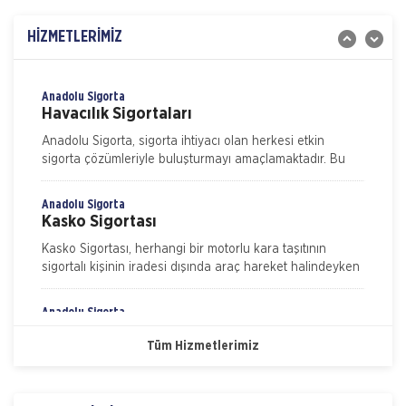
İşveren Sorumluluk Sigortası
Gulf Sigorta tarafından Sorumluluk Sigortaları
HİZMETLERİMİZ
kategorisinde sunulan İşveren Sorumluluk Sigortası ile
işyerinde yaşanabilecek iş kazaları neticesinde
işverenin yasal sorumluluk gereği
Anadolu Sigorta
Havacılık Sigortaları
Anadolu Sigorta, sigorta ihtiyacı olan herkesi etkin
sigorta çözümleriyle buluşturmayı amaçlamaktadır. Bu
kapsamda sigortalılarımızın beklenti ve ihtiyaçlarını
Anadolu Sigorta
Kasko Sigortası
Kasko Sigortası, herhangi bir motorlu kara taşıtının
sigortalı kişinin iradesi dışında araç hareket halindeyken
ya da dururken hasara uğraması, çalınması, yanması ve
kaza
Anadolu Sigorta
Nakliye Hasarı İçin Gerekli Bilgiler
Konut Sigortası
Tüm Hizmetlerimiz
ONLİNE Dask Prim Hesaplama
Konut Sigortası, evinizi ve eşyalarınızı depremden
yangına, hırsızlıktan su baskınına bir çok riske karşı
koruma altına alan sigortalının kendini tam anlamıyla
Trafik Hasarı için Gerekli Bilgiler