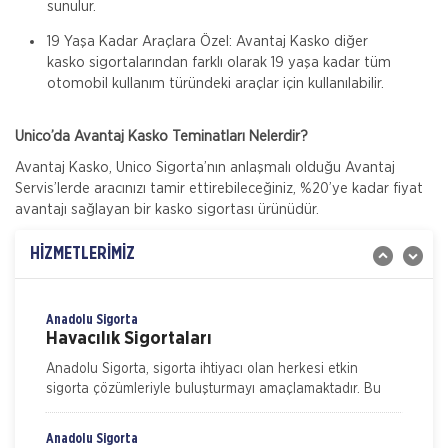
sunulur.
19 Yaşa Kadar Araçlara Özel: Avantaj Kasko diğer
kasko sigortalarından farklı olarak 19 yaşa kadar tüm
Gig Sigorta
otomobil kullanım türündeki araçlar için kullanılabilir.
İşletmeler İçin Çevre Kirliliği Sigortası
Ülkemizde Çevre Kirliliği Sigortası zorunlu bir poliçe
Unico’da Avantaj Kasko Teminatları Nelerdir?
olmamakla beraber, bu konuya yasal mercilerin verdiği
Avantaj Kasko, Unico Sigorta’nın anlaşmalı olduğu Avantaj
önem gün geçtikçe artmaktadır. Türkiye
Servis’lerde aracınızı tamir ettirebileceğiniz, %20’ye kadar fiyat
Gig Sigorta
avantajı sağlayan bir kasko sigortası ürünüdür.
İşveren Sorumluluk Sigortası
Gulf Sigorta tarafından Sorumluluk Sigortaları
HİZMETLERİMİZ
kategorisinde sunulan İşveren Sorumluluk Sigortası ile
işyerinde yaşanabilecek iş kazaları neticesinde
işverenin yasal sorumluluk gereği
Anadolu Sigorta
Havacılık Sigortaları
Anadolu Sigorta, sigorta ihtiyacı olan herkesi etkin
sigorta çözümleriyle buluşturmayı amaçlamaktadır. Bu
kapsamda sigortalılarımızın beklenti ve ihtiyaçlarını
Anadolu Sigorta