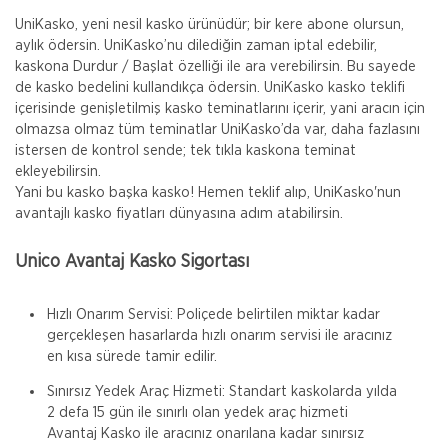
UniKasko, yeni nesil kasko ürünüdür; bir kere abone olursun,
aylık ödersin. UniKasko’nu dilediğin zaman iptal edebilir,
kaskona Durdur / Başlat özelliği ile ara verebilirsin. Bu sayede
de kasko bedelini kullandıkça ödersin. UniKasko kasko teklifi
içerisinde genişletilmiş kasko teminatlarını içerir, yani aracın için
olmazsa olmaz tüm teminatlar UniKasko’da var, daha fazlasını
istersen de kontrol sende; tek tıkla kaskona teminat
ekleyebilirsin.
Yani bu kasko başka kasko! Hemen teklif alıp, UniKasko'nun
avantajlı kasko fiyatları dünyasına adım atabilirsin.
Unico Avantaj Kasko Sigortası
Hızlı Onarım Servisi: Poliçede belirtilen miktar kadar
gerçekleşen hasarlarda hızlı onarım servisi ile aracınız
en kısa sürede tamir edilir.
Sınırsız Yedek Araç Hizmeti: Standart kaskolarda yılda
2 defa 15 gün ile sınırlı olan yedek araç hizmeti
Avantaj Kasko ile aracınız onarılana kadar sınırsız