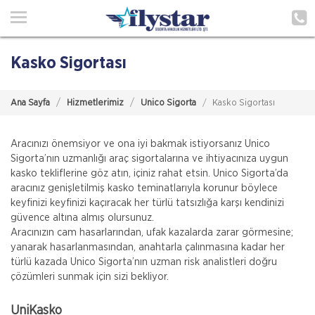
Ana Sayfa
Hakkımızda
Kasko Sigortası
Acenteliklerimiz
Ana Sayfa
Hizmetlerimiz
Unico Sigorta
Kasko Sigortası
Poliçe Hatırlat
İletişim
Aracınızı önemsiyor ve ona iyi bakmak istiyorsanız Unico
Sigorta’nın uzmanlığı araç sigortalarına ve ihtiyacınıza uygun
kasko tekliflerine göz atın, içiniz rahat etsin. Unico Sigorta’da
Müşteri Girişi
aracınız genişletilmiş kasko teminatlarıyla korunur böylece
keyfinizi keyfinizi kaçıracak her türlü tatsızlığa karşı kendinizi
güvence altına almış olursunuz.
TEKLİF AL
Aracınızın cam hasarlarından, ufak kazalarda zarar görmesine;
yanarak hasarlanmasından, anahtarla çalınmasına kadar her
türlü kazada Unico Sigorta’nın uzman risk analistleri doğru
çözümleri sunmak için sizi bekliyor.
UniKasko