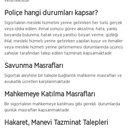
verilmektedir.
Poliçe hangi durumları kapsar?
Sigortalının mesleki hizmetini yerine getirirken her türlü gerçek
veya iddia edilen, ihmal sonucu görev aksatma, hata, yanlış
beyanda bulunma, hatalı veya yanıltıcı beyan verme, gizliliği
ihlal, mesleki hizmeti yerine getirirken yapılan kusur ve ihmaller
veya mesleki hizmeti yerine getirmemesi durumlarında üçüncü
şahıslar tarafından talep edilen tazminatı kapsamaktadır.
Savunma Masrafları
Sigortalı aleyhine bir taleple bağlantılı mahkeme masrafları ve
avukatlık ücretleri karşılanmaktadır.
Mahkemeye Katılma Masrafları
Gig Sigorta
Bir sigortalının mahkemeye katılması gibi gerekli durumlarda
İşletmeler İçin Çevre Kirliliği Sigortası
günlük masrafları kapsanmaktadır.
Ülkemizde Çevre Kirliliği Sigortası zorunlu bir poliçe
Hakaret, Manevi Tazminat Talepleri
olmamakla beraber, bu konuya yasal mercilerin verdiği
önem gün geçtikçe artmaktadır. Türkiye