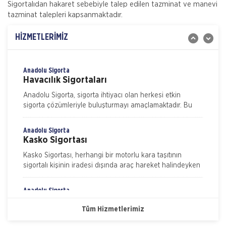
Sigortalıdan hakaret sebebiyle talep edilen tazminat ve manevi
Gig Sigorta
tazminat talepleri kapsanmaktadır.
İşveren Sorumluluk Sigortası
Gulf Sigorta tarafından Sorumluluk Sigortaları
HİZMETLERİMİZ
kategorisinde sunulan İşveren Sorumluluk Sigortası ile
işyerinde yaşanabilecek iş kazaları neticesinde
işverenin yasal sorumluluk gereği
Anadolu Sigorta
Havacılık Sigortaları
Anadolu Sigorta, sigorta ihtiyacı olan herkesi etkin
sigorta çözümleriyle buluşturmayı amaçlamaktadır. Bu
kapsamda sigortalılarımızın beklenti ve ihtiyaçlarını
Anadolu Sigorta
Kasko Sigortası
Kasko Sigortası, herhangi bir motorlu kara taşıtının
sigortalı kişinin iradesi dışında araç hareket halindeyken
ya da dururken hasara uğraması, çalınması, yanması ve
kaza
Anadolu Sigorta
Nakliye Hasarı İçin Gerekli Bilgiler
Konut Sigortası
Tüm Hizmetlerimiz
ONLİNE Dask Prim Hesaplama
Konut Sigortası, evinizi ve eşyalarınızı depremden
yangına, hırsızlıktan su baskınına bir çok riske karşı