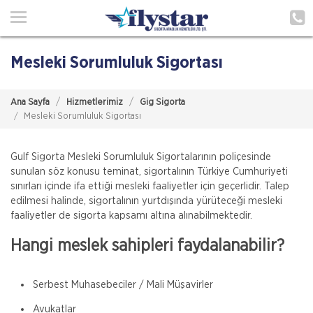
Ana Sayfa
Hakkımızda
Mesleki Sorumluluk Sigortası
Acenteliklerimiz
Ana Sayfa
Hizmetlerimiz
Gig Sigorta
Poliçe Hatırlat
Mesleki Sorumluluk Sigortası
İletişim
Gulf Sigorta Mesleki Sorumluluk Sigortalarının poliçesinde
sunulan söz konusu teminat, sigortalının Türkiye Cumhuriyeti
Müşteri Girişi
sınırları içinde ifa ettiği mesleki faaliyetler için geçerlidir. Talep
edilmesi halinde, sigortalının yurtdışında yürüteceği mesleki
faaliyetler de sigorta kapsamı altına alınabilmektedir.
TEKLİF AL
Hangi meslek sahipleri faydalanabilir?
Serbest Muhasebeciler / Mali Müşavirler
Avukatlar