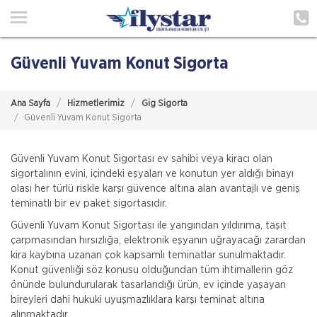
Ana Sayfa
Hakkımızda
Güvenli Yuvam Konut Sigorta
Acenteliklerimiz
Ana Sayfa
Hizmetlerimiz
Gig Sigorta
Poliçe Hatırlat
Güvenli Yuvam Konut Sigorta
İletişim
Güvenli Yuvam Konut Sigortası ev sahibi veya kiracı olan
sigortalının evini, içindeki eşyaları ve konutun yer aldığı binayı
Müşteri Girişi
olası her türlü riskle karşı güvence altına alan avantajlı ve geniş
teminatlı bir ev paket sigortasıdır.
TEKLİF AL
Güvenli Yuvam Konut Sigortası ile yangından yıldırıma, taşıt
çarpmasından hırsızlığa, elektronik eşyanın uğrayacağı zarardan
kira kaybına uzanan çok kapsamlı teminatlar sunulmaktadır.
Konut güvenliği söz konusu olduğundan tüm ihtimallerin göz
önünde bulundurularak tasarlandığı ürün, ev içinde yaşayan
bireyleri dahi hukuki uyuşmazlıklara karşı teminat altına
alınmaktadır.