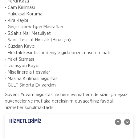
- Ferdi Kaza
- Cam Kırılması
- Hukuksal Koruma
- Kira Kaybı
- Geçici İkametgah Masrafları
- 3.Şahıs Mali Mesuliyet
- Sabit Tesisat Hırsızlık (Bina için)
- Cüzdan Kaybı
- Elektrik kesintisi nedeniyle gıda bozulması teminatı
- Yakıt Sızması
- İzolasyon Kaybı
Gig Sigorta
- Misafirlere ait eşyalar
İşletmeler İçin Çevre Kirliliği Sigortası
- Makina Kırılması Sigortası
Ülkemizde Çevre Kirliliği Sigortası zorunlu bir poliçe
- GULF Sigorta Ev yardım
olmamakla beraber, bu konuya yasal mercilerin verdiği
Güvenli Yuvam Sigortası ile hem eviniz hem de sizin için eşsiz
önem gün geçtikçe artmaktadır. Türkiye
güvenceler ve mutlaka gereksinim duyacağınız faydalı
Gig Sigorta
hizmetler sunulmaktadır.
İşveren Sorumluluk Sigortası
Gulf Sigorta tarafından Sorumluluk Sigortaları
HİZMETLERİMİZ
kategorisinde sunulan İşveren Sorumluluk Sigortası ile
işyerinde yaşanabilecek iş kazaları neticesinde