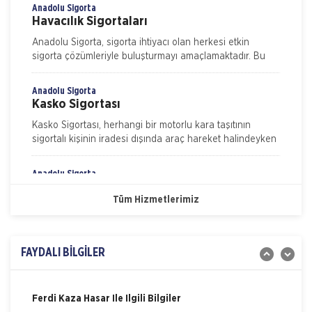
işverenin yasal sorumluluk gereği
Anadolu Sigorta
Havacılık Sigortaları
Anadolu Sigorta, sigorta ihtiyacı olan herkesi etkin
sigorta çözümleriyle buluşturmayı amaçlamaktadır. Bu
kapsamda sigortalılarımızın beklenti ve ihtiyaçlarını
Anadolu Sigorta
Kasko Sigortası
Kasko Sigortası, herhangi bir motorlu kara taşıtının
sigortalı kişinin iradesi dışında araç hareket halindeyken
ya da dururken hasara uğraması, çalınması, yanması ve
kaza
Anadolu Sigorta
Nakliye Hasarı İçin Gerekli Bilgiler
Konut Sigortası
Tüm Hizmetlerimiz
ONLİNE Dask Prim Hesaplama
Konut Sigortası, evinizi ve eşyalarınızı depremden
yangına, hırsızlıktan su baskınına bir çok riske karşı
koruma altına alan sigortalının kendini tam anlamıyla
Trafik Hasarı için Gerekli Bilgiler
güvende his
FAYDALI BİLGİLER
Anadolu Sigorta
Yangın Hasarı ile ilgili Bilgiler
Sağlık Sigortası
Bireysel Sağlık sigortası sağlık sigortası çözümlerimiz ile
Ferdi Kaza Hasar İle İlgili Bilgiler
bir kaza veya hastalık sonucunda ortaya çıkabilecek