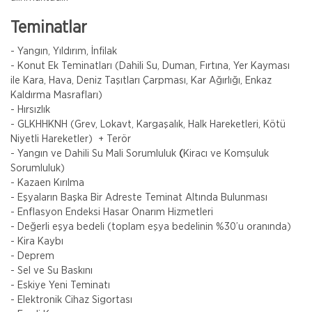
Teminatlar
- Yangın, Yıldırım, İnfilak
- Konut Ek Teminatları (Dahili Su, Duman, Fırtına, Yer Kayması
ile Kara, Hava, Deniz Taşıtları Çarpması, Kar Ağırlığı, Enkaz
Kaldırma Masrafları)
- Hırsızlık
- GLKHHKNH (Grev, Lokavt, Kargaşalık, Halk Hareketleri, Kötü
Niyetli Hareketler) + Terör
- Yangın ve Dahili Su Mali Sorumluluk
(
Kiracı ve Komşuluk
Sorumluluk)
- Kazaen Kırılma
- Eşyaların Başka Bir Adreste Teminat Altında Bulunması
- Enflasyon Endeksi Hasar Onarım Hizmetleri
- Değerli eşya bedeli (toplam eşya bedelinin %30’u oranında)
- Kira Kaybı
- Deprem
- Sel ve Su Baskını
- Eskiye Yeni Teminatı
- Elektronik Cihaz Sigortası