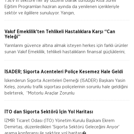
TSEV’in sektöre her ay düzenli olarak sunduğu Kısa Süreli
Eğitim Programları haziran ayında da yenilenen içerikleriyle
sektör ve ilgililere sunuluyor. Yangın,
Vakıf Emeklilik’ten Tehlikeli Hastalıklara Karşı “Can
Yeleği”
Yarınlarını güvence altına almak isteyen herkes için farklı ürünler
sunan Vakıf Emeklilik, tehlikeli hastalıkların finansal güçlüklerini,
“Can Yele
İSADER; Sigorta Acenteleri Poliçe Kesemez Hale Geldi
İskenderun Sigorta Acenteleri Derneği (İSADER) Başkanı Yasin
Keleş, zorunlu trafik sigortası poliçelerinin sorunlu hale geldiğini
belirterek, “Motorlu Araçlar Zorunlu
Gig Sigorta
İşletmeler İçin Çevre Kirliliği Sigortası
İTO dan Sigorta Sektörü İçin Yol Haritası
Ülkemizde Çevre Kirliliği Sigortası zorunlu bir poliçe
İZMİR Ticaret Odası (İTO) Yönetim Kurulu Başkanı Ekrem
olmamakla beraber, bu konuya yasal mercilerin verdiği
Demirtaş, düzenledikleri 'Sigorta Sektörü Geleceğini Arıyor'
önem gün geçtikçe artmaktadır. Türkiye
arama konferansı ile sektöre yol haritas�