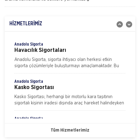
Gig Sigorta
İşveren Sorumluluk Sigortası
Gulf Sigorta tarafından Sorumluluk Sigortaları
HİZMETLERİMİZ
kategorisinde sunulan İşveren Sorumluluk Sigortası ile
işyerinde yaşanabilecek iş kazaları neticesinde
işverenin yasal sorumluluk gereği
Anadolu Sigorta
Havacılık Sigortaları
Anadolu Sigorta, sigorta ihtiyacı olan herkesi etkin
sigorta çözümleriyle buluşturmayı amaçlamaktadır. Bu
kapsamda sigortalılarımızın beklenti ve ihtiyaçlarını
Anadolu Sigorta
Kasko Sigortası
Kasko Sigortası, herhangi bir motorlu kara taşıtının
sigortalı kişinin iradesi dışında araç hareket halindeyken
ya da dururken hasara uğraması, çalınması, yanması ve
kaza
Anadolu Sigorta
Nakliye Hasarı İçin Gerekli Bilgiler
Konut Sigortası
Tüm Hizmetlerimiz
ONLİNE Dask Prim Hesaplama
Konut Sigortası, evinizi ve eşyalarınızı depremden