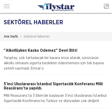
Ana Sayfa
Hakkımızda
SEKTÖREL HABERLER
Acenteliklerimiz
Ana Sayfa
Sektörel Haberler
Poliçe Hatırlat
İletişim
"Alkollüyken Kasko Ödemez" Devri Bitti
Yargıtay, çok tartışılacak bir karara imza atarak, sürücünün
Müşteri Girişi
alkollü olmasını sigorta bedelinin ödenmemesi için tek başına
yeterli saymadı. Emsal o
TEKLİF AL
5’inci Uluslararası İstanbul Sigortacılık Konferansı Milli
Reasürans’ta yapıldı.
Milli Reasürans’ta 3 Ekim’de başlayan 5’inci Uluslararası İstanbul
Sigortacılık Konferansı’na Türkiye ve dünyadan çok değerli
katılımcılar katı