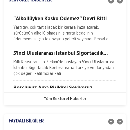
SEKTÖREL HABERLER
Arıyor' arama konferansı ile sektöre yol haritas�
"Alkollüyken Kasko Ödemez" Devri Bitti
Yargıtay, çok tartışılacak bir karara imza atarak,
sürücünün alkollü olmasını sigorta bedelinin
ödenmemesi için tek başına yeterli saymadı. Emsal o
5’inci Uluslararası İstanbul Sigortacılık
Konferansı Milli Reasürans’ta yapıldı.
Milli Reasürans’ta 3 Ekim’de başlayan 5’inci Uluslararası
İstanbul Sigortacılık Konferansı’na Türkiye ve dünyadan
çok değerli katılımcılar katı
Borçluyuz Ama Birikimi Seviyoruz
Nakliye Hasarı İçin Gerekli Bilgiler
NN Hayat ve Emeklilik adına Nielsen tarafından ilki
Tüm Sektörel Haberler
ONLİNE Dask Prim Hesaplama
Temmuz 2016’da 8 ilde 15 ve üzeri çalışanı olan
şirketlerin çalışanları ile yapılan geniş çaplı otomatik
Trafik Hasarı için Gerekli Bilgiler
FAYDALI BİLGİLER
Doğa Sigorta’da Adnan Sığın Genel Müdür
Yardımcısı Oldu
Yangın Hasarı ile ilgili Bilgiler