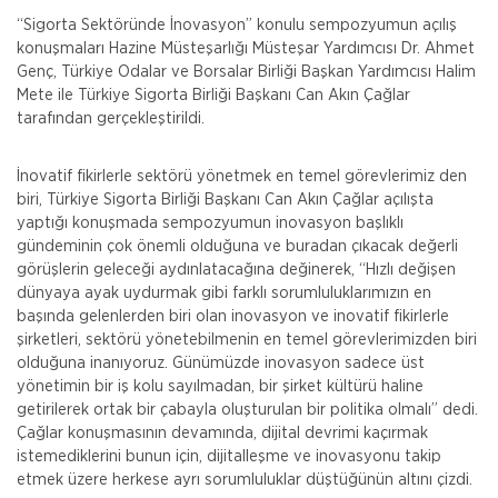
“Sigorta Sektöründe İnovasyon” konulu sempozyumun açılış
konuşmaları Hazine Müsteşarlığı Müsteşar Yardımcısı Dr. Ahmet
Genç, Türkiye Odalar ve Borsalar Birliği Başkan Yardımcısı Halim
Mete ile Türkiye Sigorta Birliği Başkanı Can Akın Çağlar
tarafından gerçekleştirildi.
İnovatif fikirlerle sektörü yönetmek en temel görevlerimiz den
biri, Türkiye Sigorta Birliği Başkanı Can Akın Çağlar açılışta
yaptığı konuşmada sempozyumun inovasyon başlıklı
gündeminin çok önemli olduğuna ve buradan çıkacak değerli
görüşlerin geleceği aydınlatacağına değinerek, “Hızlı değişen
dünyaya ayak uydurmak gibi farklı sorumluluklarımızın en
başında gelenlerden biri olan inovasyon ve inovatif fikirlerle
şirketleri, sektörü yönetebilmenin en temel görevlerimizden biri
olduğuna inanıyoruz. Günümüzde inovasyon sadece üst
yönetimin bir iş kolu sayılmadan, bir şirket kültürü haline
getirilerek ortak bir çabayla oluşturulan bir politika olmalı” dedi.
Çağlar konuşmasının devamında, dijital devrimi kaçırmak
istemediklerini bunun için, dijitalleşme ve inovasyonu takip
etmek üzere herkese ayrı sorumluluklar düştüğünün altını çizdi.