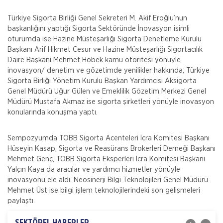
Türkiye Sigorta Birliği Genel Sekreteri M. Akif Eroğlu’nun
başkanlığını yaptığı Sigorta Sektöründe İnovasyon isimli
oturumda ise Hazine Müsteşarlığı Sigorta Denetleme Kurulu
Başkanı Arif Hikmet Cesur ve Hazine Müsteşarlığı Sigortacılık
Daire Başkanı Mehmet Höbek kamu otoritesi yönüyle
inovasyon/ denetim ve gözetimde yenilikler hakkında; Türkiye
Sigorta Birliği Yönetim Kurulu Başkan Yardımcısı Aksigorta
Genel Müdürü Uğur Gülen ve Emeklilik Gözetim Merkezi Genel
Müdürü Mustafa Akmaz ise sigorta şirketleri yönüyle inovasyon
konularında konuşma yaptı.
İSADER; Sigorta Acenteleri Poliçe Kesemez
Sempozyumda TOBB Sigorta Acenteleri İcra Komitesi Başkanı
Hale Geldi
Hüseyin Kasap, Sigorta ve Reasürans Brokerleri Derneği Başkanı
İskenderun Sigorta Acenteleri Derneği (İSADER) Başkanı
Mehmet Genç, TOBB Sigorta Eksperleri İcra Komitesi Başkanı
Yasin Keleş, zorunlu trafik sigortası poliçelerinin sorunlu
Yalçın Kaya da aracılar ve yardımcı hizmetler yönüyle
hale geldiğini belirterek, “Motorlu Araçlar Zorunlu
inovasyonu ele aldı. Neosinerji Bilgi Teknolojileri Genel Müdürü
Mehmet Üst ise bilgi işlem teknolojilerindeki son gelişmeleri
İTO dan Sigorta Sektörü İçin Yol Haritası
paylaştı.
İZMİR Ticaret Odası (İTO) Yönetim Kurulu Başkanı Ekrem
Demirtaş, düzenledikleri 'Sigorta Sektörü Geleceğini