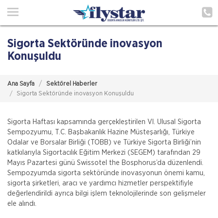
Ana Sayfa
Hakkımızda
Sigorta Sektöründe inovasyon
Acenteliklerimiz
Konuşuldu
Poliçe Hatırlat
Ana Sayfa
Sektörel Haberler
Sigorta Sektöründe inovasyon Konuşuldu
İletişim
Sigorta Haftası kapsamında gerçekleştirilen VI. Ulusal Sigorta
Müşteri Girişi
Sempozyumu, T.C. Başbakanlık Hazine Müsteşarlığı, Türkiye
Odalar ve Borsalar Birliği (TOBB) ve Türkiye Sigorta Birliği’nin
TEKLİF AL
katkılarıyla Sigortacılık Eğitim Merkezi (SEGEM) tarafından 29
Mayıs Pazartesi günü Swissotel the Bosphorus’da düzenlendi.
Sempozyumda sigorta sektöründe inovasyonun önemi kamu,
sigorta şirketleri, aracı ve yardımcı hizmetler perspektifiyle
değerlendirildi ayrıca bilgi işlem teknolojilerinde son gelişmeler
ele alındı.